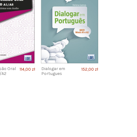
ão Oral
Dialogar em
114,00 zł
152,00 zł
/A2
Portugues