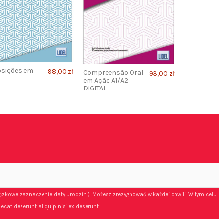
osições em
98,00 zł
Compreensão Oral
93,00 zł
em Ação A1/A2
DIGITAL
iązkowe zaznaczenie daty urodzin ). Możesz zrezygnować w każdej chwili. W tym celu 
ecat deserunt aliquip nisi ex deserunt.