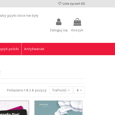
Lista życzeń (
0
)
by języki obce nie były
Zaloguj się
Koszyk
Język polski
Antykwariat
2
Pokazano 1-6 z 6 pozycji
Trafność
6