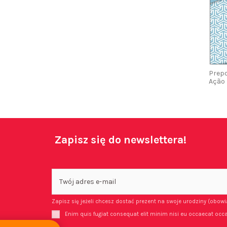
Prep
Ação
Zapisz się do newslettera!
Zapisz się jeżeli chcesz dostać prezent na swoje urodziny (obow
Enim quis fugiat consequat elit minim nisi eu occaecat occa