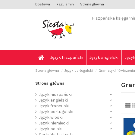
Dostawa
Regulamin
Strona główna
Hiszpańska księgarnia 
Język hiszpański
Język angielski
Język
Strona główna
Język portugalski
Gramatyki i ćwiczenia
Strona główna
Gram
Język hiszpański
Język angielski
Język francuski
Język portugalski
Język włoski
Język niemiecki
Język polski
Certyfikaty i testy