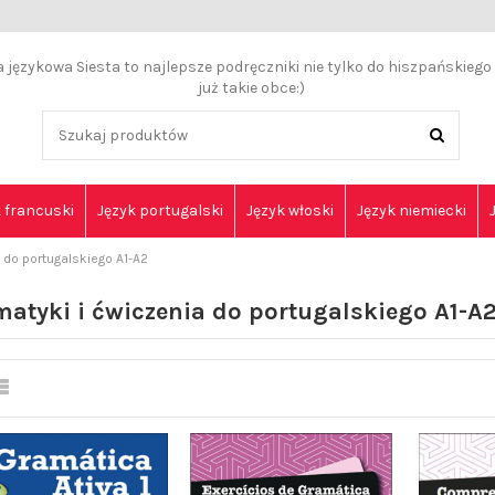
językowa Siesta to najlepsze podręczniki nie tylko do hiszpańskiego a
już takie obce:)
 francuski
Język portugalski
Język włoski
Język niemiecki
 do portugalskiego A1-A2
atyki i ćwiczenia do portugalskiego A1-A