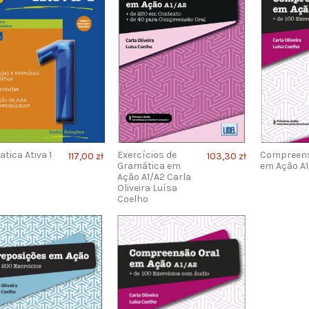
tica Ativa 1
Exercícios de
Compreens
117,00 zł
103,30 zł
Gramática em
em Ação A1
Ação A1/A2 Carla
Oliveira Luísa
Coelho