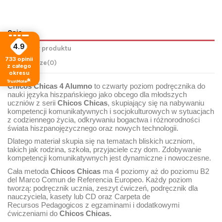
Opis
4.9
Szczegóły produktu
733
opinii
Komentarze
(0)
z całego
okresu
Chicos Chicas 4 Alumno
to czwarty poziom podręcznika do
nauki języka hiszpańskiego jako obcego dla młodszych
uczniów z serii
Chicos Chicas
, skupiaj
ą
cy się na
nabywaniu
kompetencji
komunikatywnych i socjokulturowych w sytuacjach
z codziennego życia, odkrywaniu bogactwa i różnorodności
świata hiszpanojęzycznego oraz nowych technologii.
Dlatego materiał skupia się na tematach bliski
ch
uczniom,
takich jak rodzina,
szkoła
, przyjaciele czy dom. Zdobywanie
kompetencji komunikatywnych jest dynamiczne i nowoczesne.
Cała metoda
Chicos Chicas
ma
4 poziom
y
aż do
poziomu
B2
del Marco Comun de Referencia Europeo.
Każdy poziom
tworzą: podręcznik ucznia, zeszyt ćwiczeń, podręcznik dla
nauczyciela, kasety lub CD oraz Carpeta d
e
Recursos
P
edag
o
gicos
z egzaminami i dodatkowymi
ćwiczeniami do
Chicos Chicas.