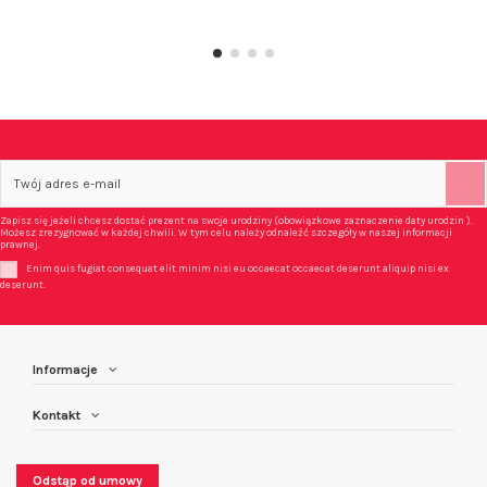
Zapisz się jeżeli chcesz dostać prezent na swoje urodziny (obowiązkowe zaznaczenie daty urodzin ).
Możesz zrezygnować w każdej chwili. W tym celu należy odnaleźć szczegóły w naszej informacji
prawnej.
Enim quis fugiat consequat elit minim nisi eu occaecat occaecat deserunt aliquip nisi ex
deserunt.
Informacje
Kontakt
Odstąp od umowy