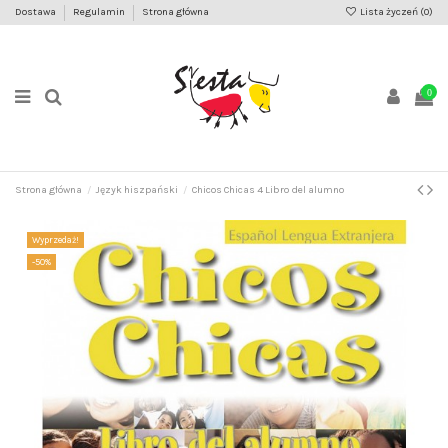
Dostawa
Regulamin
Strona główna
Lista życzeń (
0
)
0
Strona główna
Język hiszpański
Chicos Chicas 4 Libro del alumno
Wyprzedaż!
-50%