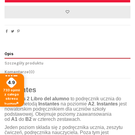
Opis
Szczegóły produktu
Komentarze
(0)
4.9
Instantes
733
opinii
z całego
Instantes 2 Libro del alumno
to podręcznik ucznia do
okresu
pracy z metodą
Instantes
na poziomie
A2
.
Instantes
jest
nowatorskim podręcznikiem dla uczniów szkoły
podstawowej. Obejmuje poziomy zaawansowania
od
A1
do
B2
w czterech zestawach.
Jeden poziom składa się z podręcznika ucznia, zeszytu
ćwiczeń, podręcznika nauczyciela. Poza tym jest