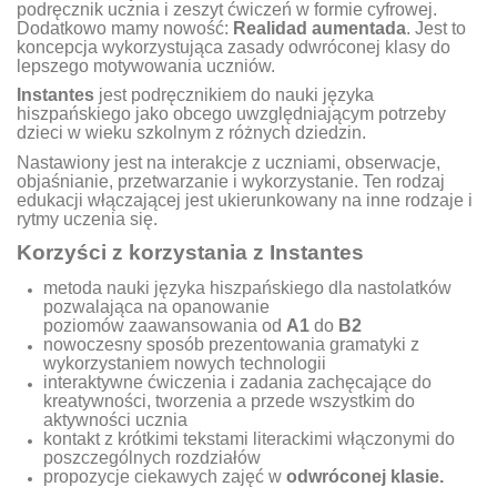
podręcznik ucznia i zeszyt ćwiczeń w formie cyfrowej.
Dodatkowo mamy nowość:
Realidad aumentada
. Jest to
koncepcja wykorzystująca zasady odwróconej klasy do
lepszego motywowania uczniów.
Instantes
jest podręcznikiem do nauki języka
hiszpańskiego jako obcego uwzględniającym potrzeby
dzieci w wieku szkolnym z różnych dziedzin.
Nastawiony jest na interakcje z uczniami, obserwacje,
objaśnianie, przetwarzanie i wykorzystanie. Ten rodzaj
edukacji włączającej jest ukierunkowany na inne rodzaje i
rytmy uczenia się.
Korzyści z korzystania z
Instantes
metoda nauki języka hiszpańskiego dla nastolatków
pozwalająca na opanowanie
poziomów zaawansowania od
A1
do
B2
nowoczesny sposób prezentowania gramatyki z
wykorzystaniem nowych technologii
interaktywne ćwiczenia i zadania zachęcające do
kreatywności, tworzenia a przede wszystkim do
aktywności ucznia
kontakt z krótkimi tekstami literackimi włączonymi do
poszczególnych rozdziałów
propozycje ciekawych zajęć w
odwróconej klasie.