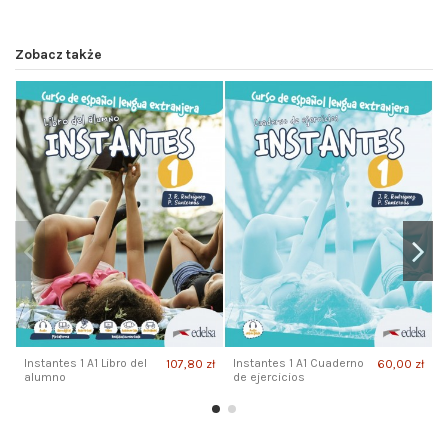
Zobacz także
Instantes 1 A1 Libro del
Instantes 1 A1 Cuaderno
107,80 zł
60,00 zł
I
alumno
de ejercicios
p