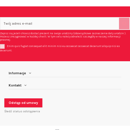
Zapisz się jeżeli chcesz dostać prezent na swoje urodziny (obowiązkowe zaznaczenie daty urodzin ).
Możesz zrezygnować w każdej chwili. W tym celu należy odnaleźć szczegóły w naszej informacji
prawnej.
Enim quis fugiat consequat elit minim nisi eu occaecat occaecat deserunt aliquip nisi ex
deserunt.
Informacje
Kontakt
Odstąp od umowy
Śledź status odstąpienia