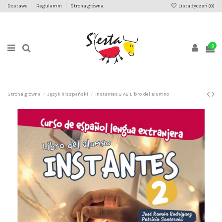
Dostawa
Regulamin
Strona główna
Lista życzeń (
0
)
0
Strona główna
Język hiszpański
Instantes 2 A2 Libro del alumno