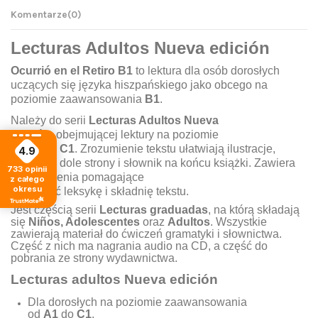
Komentarze
(0)
Lecturas Adultos
Nueva edición
Ocurrió en el Retiro
B1
to lektura dla osób dorosłych
uczących się języka hiszpańskiego jako obcego na
poziomie zaawansowania
B1
.
Należy do serii
Lecturas Adultos Nueva
edición
,
obejmującej lektury na poziomie
od
A1
do
C1
.
Zrozumienie tekstu ułatwiaj
ą
ilustracje,
4.9
uwagi na dole strony i słownik na końcu książki. Zawiera
733
opinii
też ćwiczenia pomagające
z całego
okresu
pr
z
yswoi
ć
leksyk
ę
i
składnię
tekstu.
Jest częścią serii
Lecturas graduadas
, na którą składają
się
Niños, Adolescentes
oraz
Adultos
. Wszystkie
zawierają materiał do ćwiczeń gramatyki i słownictwa.
Część z nich ma nagrania audio na CD, a część do
pobrania ze strony wydawnictwa.
Lecturas adultos Nueva edición
Dla dorosłych na poziomie zaawansowania
od
A1
do
C1
.