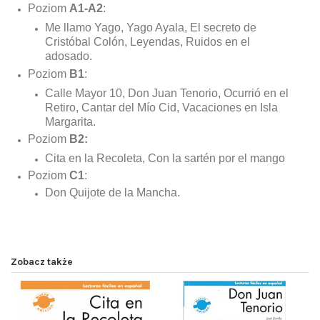
Poziom
A1-A2
:
Me llamo Yago, Yago Ayala, El secreto de
Cristóbal Colón, Leyendas,
Ruidos en el
adosado.
Poziom
B1
:
Calle Mayor 10
,
Don Juan Tenorio,
O
c
urrió en el
Retiro, Cantar del M
ío Cid,
Vacaciones en Isla
Margarita.
Poziom
B2:
Cita en la Recoleta,
Con
la sart
é
n por el mango
Poziom
C1
:
Don Quijote de la Mancha.
Zobacz także