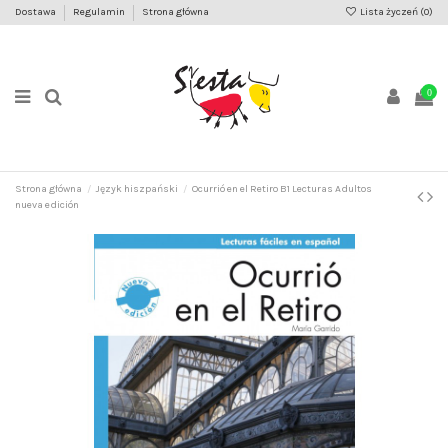
Dostawa
Regulamin
Strona główna
Lista życzeń (
0
)
0
Strona główna
Język hiszpański
Ocurrió en el Retiro B1 Lecturas Adultos
nueva edición