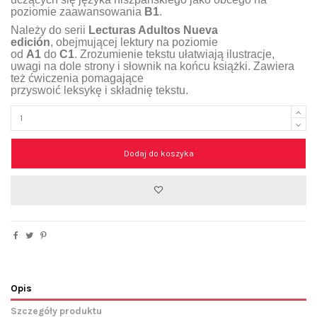
poziomie zaawansowania
B1
.
Należy do serii
Lecturas Adultos Nueva
edición
,
obejmującej lektury na poziomie
od
A1
do
C1
.
Zrozumienie tekstu ułatwiaj
ą
ilustracje,
uwagi na dole strony i słownik na końcu książki. Zawiera
też ćwiczenia pomagające
pr
z
yswoi
ć
leksyk
ę
i
składnię
tekstu.
Dodaj do koszyka
Opis
Szczegóły produktu