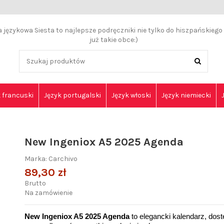
językowa Siesta to najlepsze podręczniki nie tylko do hiszpańskiego a
już takie obce:)
 francuski
Język portugalski
Język włoski
Język niemiecki
New Ingeniox A5 2025 Agenda
Marka:
Carchivo
89,30 zł
Brutto
Na zamówienie
New Ingeniox A5 2025 Agenda
 to elegancki kalendarz, dos