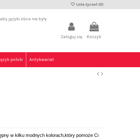
Lista życzeń (
0
)
by języki obce nie były
Zaloguj się
Koszyk
Język polski
Antykwariat
tępny w kilku modnych kolorach,który pomoże Ci 