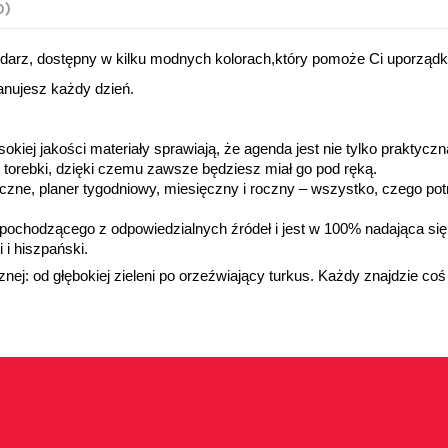
0)
ndarz, dostępny w kilku modnych kolorach,który pomoże Ci uporządk
anujesz każdy dzień.
kiej jakości materiały sprawiają, że agenda jest nie tylko praktyczn
 torebki, dzięki czemu zawsze będziesz miał go pod ręką.
ęczne, planer tygodniowy, miesięczny i roczny – wszystko, czego po
 pochodzącego z odpowiedzialnych źródeł i jest w 100% nadająca się 
i i hiszpański.
ej: od głębokiej zieleni po orzeźwiający turkus. Każdy znajdzie coś 