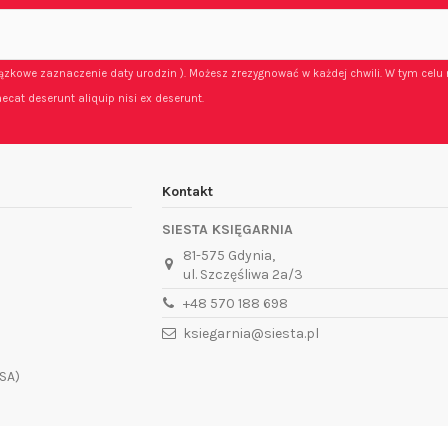
iązkowe zaznaczenie daty urodzin ). Możesz zrezygnować w każdej chwili. W tym celu 
ecat deserunt aliquip nisi ex deserunt.
Kontakt
SIESTA KSIĘGARNIA
81-575 Gdynia,
ul. Szczęśliwa 2a/3
+48 570 188 698
ksiegarnia@siesta.pl
SA)