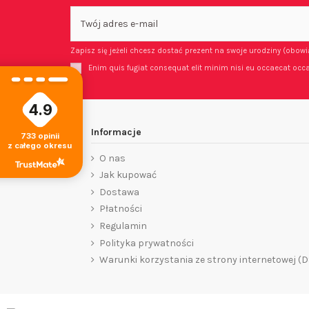
Zapisz się jeżeli chcesz dostać prezent na swoje urodziny (obow
Enim quis fugiat consequat elit minim nisi eu occaecat occa
4.9
Informacje
733
opinii
z całego okresu
O nas
Jak kupować
Dostawa
Płatności
Regulamin
Polityka prywatności
Warunki korzystania ze strony internetowej (D