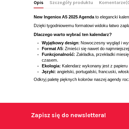
Opis
Szczegóły produktu
Komentarze
(
New Ingeniox A5 2025 Agenda
to elegancki kale
Dzięki tygodniowemu formatowi widoku łatwo zapl
Dlaczego warto wybrać ten kalendarz?
Wyjątkowy design
: Nowoczesny wygląd i wyso
Format A5
: 
Zmieści się nawet do najmniejszej
Funkcjonalność:
 Zakładka, przekładki miesi
czasem.
Ekologia:
 Kalendarz wykonany jest z papieru
Języki:
 angielski, portugalski, francuski, włosk
Odkryj paletę pięknych kolorów naszej agendy roczn
Zapisz się do newslettera!