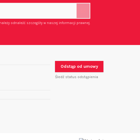
należy odnaleźć szczegóły w naszej informacji prawnej.
Odstąp od umowy
Śledź status odstąpienia