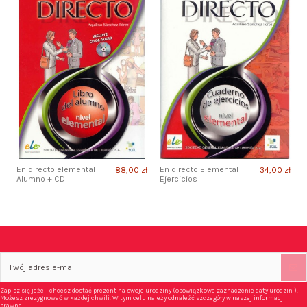
En directo elemental
En directo Elemental
88,00 zł
34,00 zł
Alumno + CD
Ejercicios
Zapisz się jeżeli chcesz dostać prezent na swoje urodziny (obowiązkowe zaznaczenie daty urodzin ).
Możesz zrezygnować w każdej chwili. W tym celu należy odnaleźć szczegóły w naszej informacji
prawnej.