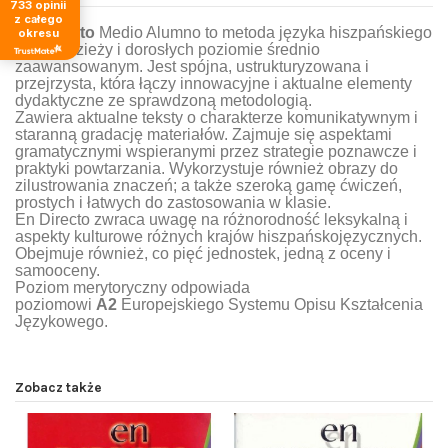
733
opinii
z całego
En Directo
Medio Alumno to metoda języka hiszpańskiego
okresu
dla młodzieży i dorosłych poziomie średnio
zaawansowanym. Jest spójna, ustrukturyzowana i
przejrzysta, która łączy innowacyjne i aktualne elementy
dydaktyczne ze sprawdzoną metodologią.
Zawiera aktualne teksty o charakterze komunikatywnym i
staranną gradację materiałów. Zajmuje się aspektami
gramatycznymi wspieranymi przez strategie poznawcze i
praktyki powtarzania. Wykorzystuje również obrazy do
zilustrowania znaczeń; a także szeroką gamę ćwiczeń,
prostych i łatwych do zastosowania w klasie.
En Directo zwraca uwagę na różnorodność leksykalną i
aspekty kulturowe różnych krajów hiszpańskojęzycznych.
Obejmuje również, co pięć jednostek, jedną z oceny i
samooceny.
Poziom merytoryczny odpowiada
poziomowi
A2
Europejskiego Systemu Opisu Kształcenia
Językowego.
Zobacz także