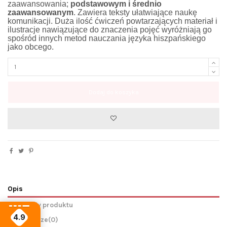
zaawansowania;
podstawowym i średnio
zaawansowanym
. Zawiera teksty ułatwiające naukę
komunikacji. Duża ilość ćwiczeń powtarzających materiał i
ilustracje nawiązujące do znaczenia pojęć wyróżniają go
spośród innych metod nauczania języka hiszpańskiego
jako obcego.
Dodaj do koszyka
Opis
Szczegóły produktu
4.9
Komentarze
(0)