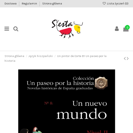
Dostawa
Regulamin
Strona główna
Lista życzeń (
0
)
0
Strona główna
Język hiszpański
Un pintor de Corte B1 Un paseo por la
historia