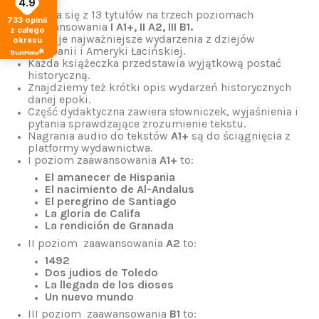
4.9
Składa się z 13 tytułów na trzech poziomach
733
opinii
zaawansowania
I A1+, II A2, III
B1.
z całego
Opisuje najważniejsze wydarzenia z dziejów
okresu
Hiszpanii i Ameryki Łacińskiej.
Każda książeczka przedstawia wyjątkową postać
historyczną.
Znajdziemy też krótki opis wydarzeń historycznych
danej epoki.
Część dydaktyczna zawiera słowniczek, wyjaśnienia i
pytania sprawdzające zrozumienie tekstu.
Nagrania audio do tekstów
A1+
są do ściągnięcia z
platformy wydawnictwa.
I poziom zaawansowania
A1
+
to:
El amanecer de Hispania
El nacimiento de Al-Andalus
El peregrino de Santiago
La gloria de Califa
La rendición de Granada
II poziom
zaawansowania
A2
to:
1492
Dos judios de Toledo
La llegada de los dioses
Un nuevo mundo
III poziom zaawansowania
B1
to
: