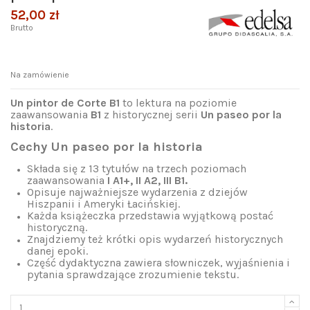
52,00 zł
Brutto
Na zamówienie
Un pintor de Corte B1
to lektura na
poziomie
zaawansowania
B1
z historycznej serii
Un paseo por la
historia
.
Cechy
Un paseo por la historia
Składa się z 13 tytułów na trzech poziomach
zaawansowania
I A1+, II A2, III
B1.
Opisuje najważniejsze wydarzenia z dziejów
Hiszpanii i Ameryki Łacińskiej.
Każda książeczka przedstawia wyjątkową postać
historyczną.
Znajdziemy też krótki opis wydarzeń historycznych
danej epoki.
Część dydaktyczna zawiera słowniczek, wyjaśnienia i
pytania sprawdzające zrozumienie tekstu.