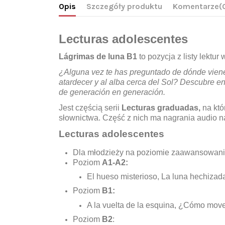
Opis
Szczegóły produktu
Komentarze
(
Lecturas adolescentes
Lágrimas de luna B1
to pozycja z listy lekt
¿Alguna vez te has preguntado de dónde vienen
atardecer y al alba cerca del Sol? Descubre en
de generación en generación.
Jest częścią serii
Lecturas graduadas,
na któ
słownictwa. Część z nich ma nagrania audio n
Lecturas adolescentes
Dla młodzieży na poziomie zaawansowan
Poziom
A1-A2:
El hueso misterioso, La luna hechizada
Poziom
B1:
A la vuelta de la esquina, ¿Cómo move
Poziom
B2
: