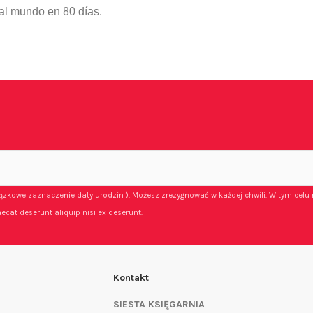
 al mundo en 80 días.
iązkowe zaznaczenie daty urodzin ). Możesz zrezygnować w każdej chwili. W tym celu 
ecat deserunt aliquip nisi ex deserunt.
Kontakt
SIESTA KSIĘGARNIA