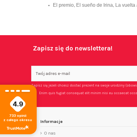
El premio, El sueño de Irina, La vuelta
Zapisz się do newslettera!
Zapisz się jeżeli chcesz dostać prezent na swoje urodziny (obow
Enim quis fugiat consequat elit minim nisi eu occaecat occa
4.9
733
opinii
z całego okresu
Informacje
O nas