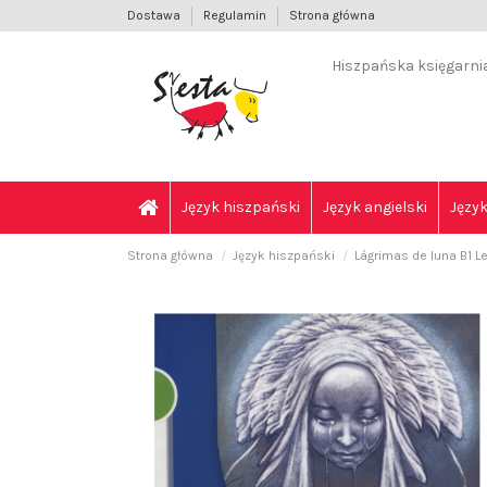
Dostawa
Regulamin
Strona główna
Hiszpańska księgarnia 
Język hiszpański
Język angielski
Język
Strona główna
Język hiszpański
Lágrimas de luna B1 