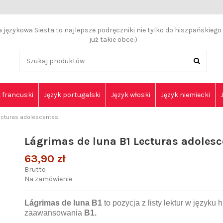
językowa Siesta to najlepsze podręczniki nie tylko do hiszpańskiego a
już takie obce:)
 francuski
Język portugalski
Język włoski
Język niemiecki
Lecturas adolescentes
Lágrimas de luna B1 Lecturas adolesc
63,90 zł
Brutto
Na zamówienie
Lágrimas de luna B1
to pozycja z listy lektur w język
zaawansowania
B1.