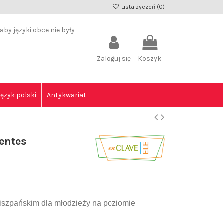
Lista życzeń (
0
)
by języki obce nie były
Zaloguj się
Koszyk
Język polski
Antykwariat
entes
u hiszpańskim dla młodzieży na poziomie