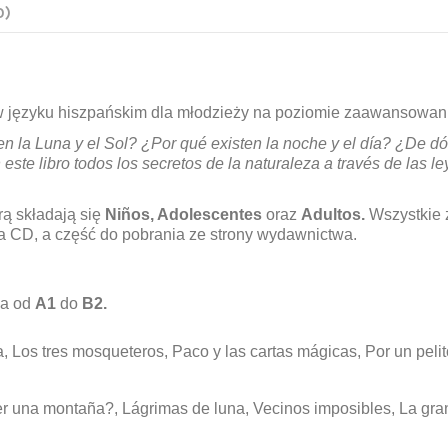
0)
ur w języku hiszpańskim dla młodzieży na poziomie zaawansowa
 la Luna y el Sol? ¿Por qué existen la noche y el día? ¿De dón
 este libro todos los secretos de la naturaleza a través de las 
rą składają się
Niños, Adolescentes
oraz
Adultos.
Wszystkie 
a CD, a część do pobrania ze strony wydawnictwa.
ia od
A1
do
B2.
, Los tres mosqueteros, Paco y las cartas mágicas, Por un peli
r una montaña?, Lágrimas de luna, Vecinos imposibles, La gran