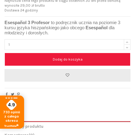
Najniższa cena tego produktu w ciągu ostatnich 30 dni przed obniżką
wynosiła 29,00 zł brutto
Dostawa 24 godziny
Esespañol 3 Profesor
t
o podręcznik ucznia na poziomie 3
kursu języka hiszpańskiego jako obcego
Esespañol
dla
młodzieży i dorosłych.
Dodaj do koszyka
4.9
733
opinii
z całego
Opis
okresu
Szczegóły produktu