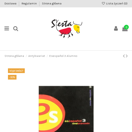
Dostawa
Regulamin
Strona główna
Lista życzeń (
0
)
0
Strona główna
Antykwariat
Esespañol 3 Alumno
Wyprzedaż!
-50%