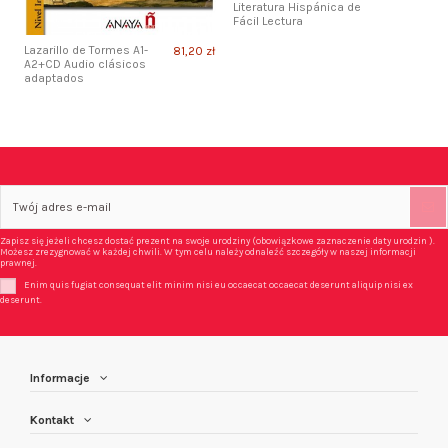
Literatura Hispánica de
Fácil Lectura
Lazarillo de Tormes A1-
81,20 zł
A2+CD Audio clásicos
adaptados
Zapisz się jeżeli chcesz dostać prezent na swoje urodziny (obowiązkowe zaznaczenie daty urodzin ).
Możesz zrezygnować w każdej chwili. W tym celu należy odnaleźć szczegóły w naszej informacji
prawnej.
Enim quis fugiat consequat elit minim nisi eu occaecat occaecat deserunt aliquip nisi ex
deserunt.
Informacje
Kontakt