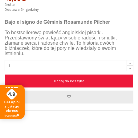
Brutto
Dostawa 24 godziny
Bajo el signo de G
éminis
Rosamunde Pilcher
To bestsellerowa powieść angielskiej pisarki.
Przedstawiony świat łączy w sobie radości i smutki,
złamane serca i radosne chwile. To historia dwóch
bliźniaczek, które do tej pory nie wiedziały o swoim
istnieniu.
Dodaj do koszyka
4.9
733
opinii
z całego
okresu