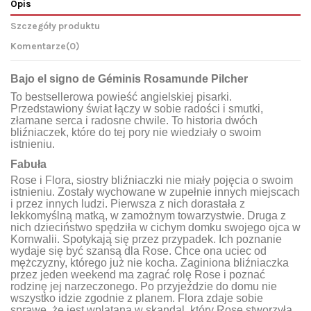
Opis
Szczegóły produktu
Komentarze
(0)
Bajo el signo de G
éminis
Rosamunde Pilcher
To bestsellerowa powieść angielskiej pisarki.
Przedstawiony świat łączy w sobie radości i smutki,
złamane serca i radosne chwile. To historia dwóch
bliźniaczek, które do tej pory nie wiedziały o swoim
istnieniu.
Fabuła
Rose i Flora, siostry bliźniaczki nie miały pojęcia o swoim
istnieniu. Zostały wychowane w zupełnie innych miejscach
i przez innych ludzi. Pierwsza z nich dorastała z
lekkomyślną matką, w zamożnym towarzystwie. Druga z
nich dzieciństwo spędziła w cichym domku swojego ojca w
Kornwalii. Spotykają się przez przypadek. Ich poznanie
wydaje się być szansą dla Rose. Chce ona uciec od
mężczyzny, którego już nie kocha. Zaginiona bliźniaczka
przez jeden weekend ma zagrać rolę Rose i poznać
rodzinę jej narzeczonego. Po przyjeździe do domu nie
wszystko idzie zgodnie z planem. Flora zdaje sobie
sprawę, że jest wplątana w skandal, który Rose stworzyła