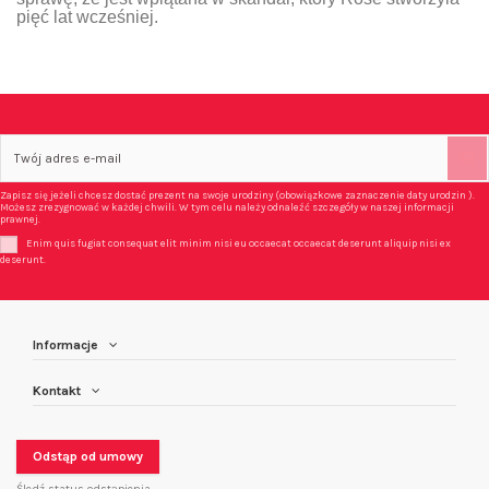
pięć lat wcześniej.
Zapisz się jeżeli chcesz dostać prezent na swoje urodziny (obowiązkowe zaznaczenie daty urodzin ).
Możesz zrezygnować w każdej chwili. W tym celu należy odnaleźć szczegóły w naszej informacji
prawnej.
Enim quis fugiat consequat elit minim nisi eu occaecat occaecat deserunt aliquip nisi ex
deserunt.
Informacje
Kontakt
Odstąp od umowy
Śledź status odstąpienia