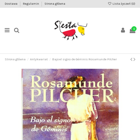
Dostawa
Regulamin
Strona główna
Lista życzeń (
0
)
0
Strona główna
Antykwariat
Bajo el signo de Géminis Rosamunde Pilcher