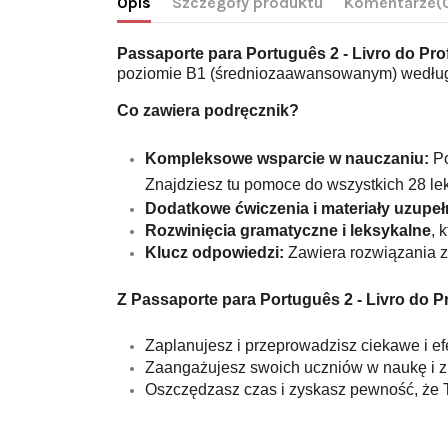
Opis
Szczegóły produktu
Komentarze
(
Passaporte para Português 2 - Livro do Pro
poziomie B1 (średniozaawansowanym) według
Co zawiera podręcznik?
Kompleksowe wsparcie w nauczaniu: 
Po
Znajdziesz tu pomoce do wszystkich 28 lek
Dodatkowe ćwiczenia i materiały uzupeł
Rozwinięcia gramatyczne i leksykalne
, 
Klucz odpowiedzi:
 Zawiera rozwiązania 
Z Passaporte para Português 2 - Livro do P
Zaplanujesz i przeprowadzisz ciekawe i ef
Zaangażujesz swoich uczniów w naukę i z
Oszczędzasz czas i zyskasz pewność, że 