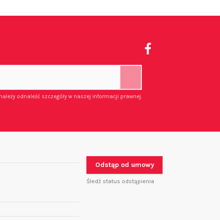
należy odnaleźć szczegóły w naszej informacji prawnej.
Odstąp od umowy
Śledź status odstąpienia