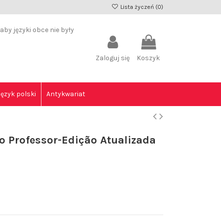
Lista życzeń (
0
)
by języki obce nie były
Zaloguj się
Koszyk
Język polski
Antykwariat
do Professor-Edição Atualizada