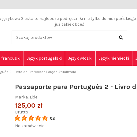
językowa Siesta to najlepsze podręczniki nie tylko do hiszpańskiego a
już takie obce:)
 francuski
Język portugalski
Język włoski
Język niemiecki
guês 2 - Livro do Professor-Edição Atualizada
Passaporte para Português 2 - Livro 
Marka:
Lidel
125,00 zł
Brutto
5.0
Na zamówienie