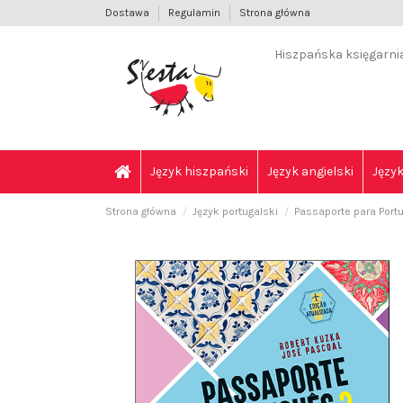
Dostawa
Regulamin
Strona główna
Hiszpańska księgarnia 
Język hiszpański
Język angielski
Język
Strona główna
Język portugalski
Passaporte para Portu