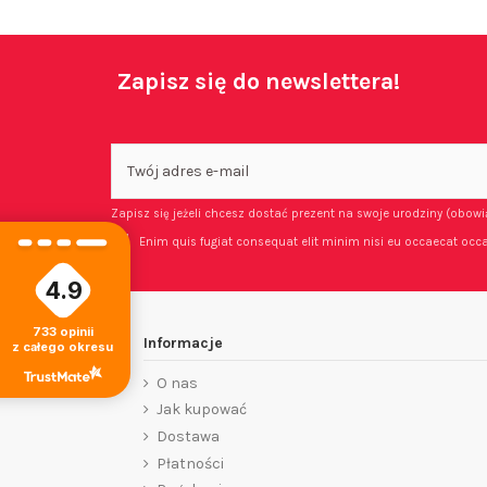
Zapisz się do newslettera!
Zapisz się jeżeli chcesz dostać prezent na swoje urodziny (obow
Enim quis fugiat consequat elit minim nisi eu occaecat occa
4.9
733
opinii
Informacje
z całego okresu
O nas
Jak kupować
Dostawa
Płatności