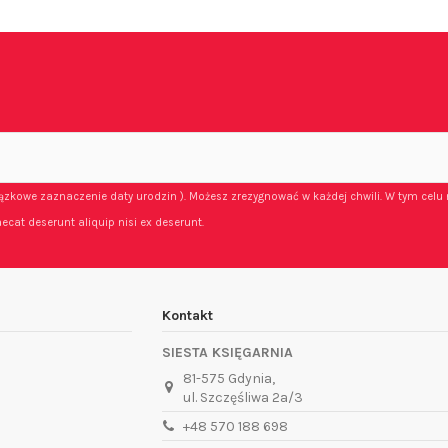
iązkowe zaznaczenie daty urodzin ). Możesz zrezygnować w każdej chwili. W tym celu 
ecat deserunt aliquip nisi ex deserunt.
Kontakt
SIESTA KSIĘGARNIA
81-575 Gdynia,
ul. Szczęśliwa 2a/3
+48 570 188 698