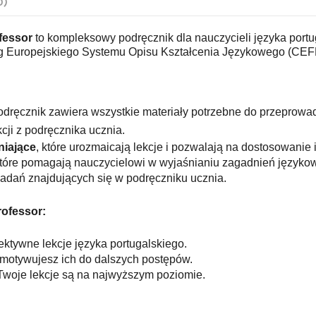
0)
fessor
to kompleksowy podręcznik dla nauczycieli języka port
 Europejskiego Systemu Opisu Kształcenia Językowego (CEF
dręcznik zawiera wszystkie materiały potrzebne do przeprowadz
cji z podręcznika ucznia. 
niające
, które urozmaicają lekcje i pozwalają na dostosowanie 
które pomagają nauczycielowi w wyjaśnianiu zagadnień języko
zadań znajdujących się w podręczniku ucznia.
rofessor:
ektywne lekcje języka portugalskiego.
motywujesz ich do dalszych postępów.
Twoje lekcje są na najwyższym poziomie.