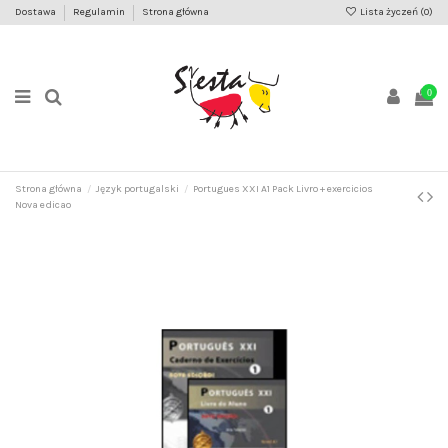
Dostawa
Regulamin
Strona główna
Lista życzeń (
0
)
0
Strona główna
Język portugalski
Portugues XXI A1 Pack Livro + exercicios
Nova edicao