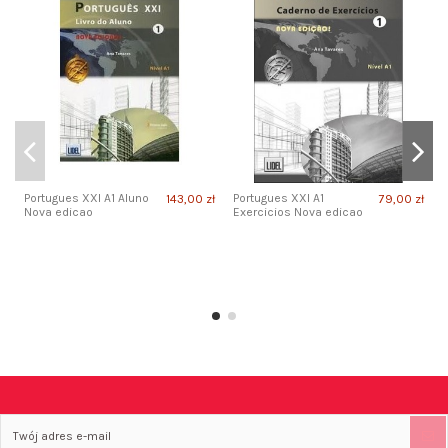
Portugues XXI A1 Aluno
Portugues XXI A1
143,00 zł
79,00 zł
Nova edicao
Exercicios Nova edicao
P
P