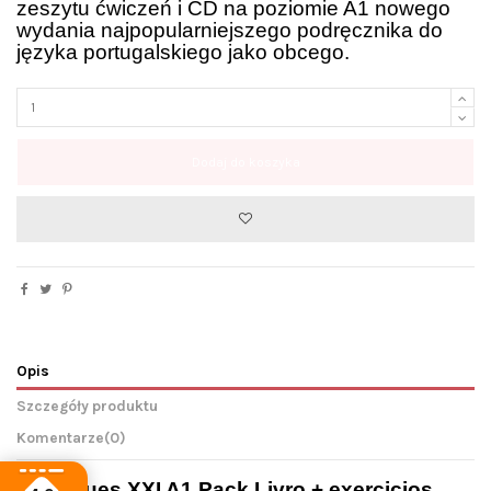
zeszytu ćwiczeń i CD na poziomie A1 nowego
wydania najpopularniejszego podręcznika do
języka portugalskiego jako obcego.
Dodaj do koszyka
Opis
Szczegóły produktu
Komentarze
(0)
Portugues XXI A1 Pack Livro + exercicios