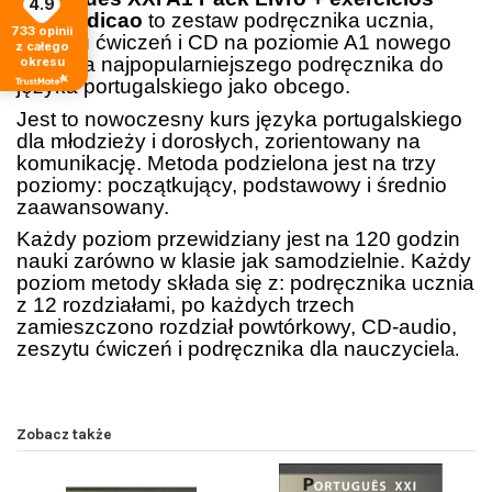
4.9
Nova edicao
to zestaw podręcznika ucznia,
733
opinii
zeszytu ćwiczeń i CD na poziomie A1 nowego
z całego
wydania najpopularniejszego podręcznika do
okresu
języka portugalskiego jako obcego.
Jest to nowoczesny kurs języka portugalskiego
dla młodzieży
i
dorosłych, zorientowany na
komunikację. Metoda podzielona jest na trzy
poziomy: początkujący, podstawowy i średnio
zaawansowany.
Każdy poziom przewidziany jest na 120 godzin
nauki zarówno w klasie jak samodzielnie. Każdy
poziom metody składa się z: podręcznika ucznia
z 12 rozdziałami, po każdych trzech
zamieszczono rozdział powtórkowy, CD-audio,
zeszytu ćwiczeń i podręcznika dla nauczyciel
a.
Zobacz także