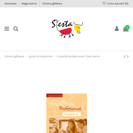
Dostawa
Regulamin
Strona główna
Lista życzeń (
0
)
0
Strona główna
Język hiszpański
Español profesional 1 ćwiczenia