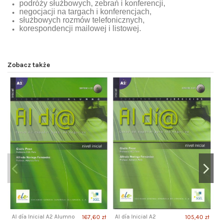
podróży służbowych, zebrań i konferencji,
negocjacji na targach i konferencjach,
służbowych rozmów telefonicznych,
korespondencji mailowej i listowej.
Zobacz także
Al día Inicial A2 Alumno
Al día Inicial A2
167,60 zł
105,40 zł
A