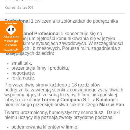
Komentarze
(0)
Profesional 1
ćwiczenia to zbiór zadań do podręcznika
ucznia.
4.9
Kurs
Espanol Profesional 1
koncentruje się na
733
opinii
praktycznej umiejętności komunikowania się w języku
z całego
hiszpańskim w sytuacjach zawodowych. W szczególności
okresu
handlowych i biznesowych. Porusza m.in. zagadnienia z
następujących dziedzin:
small talk,
prezentacja firmy i produktu,
negocjacje,
reklamacje.
Pierwsze dwie strony każdego z 18 rozdziałów
podręcznika zawierają sce
nki z codziennego życia dwóch
współpracujących ze sobą fikcyjnych firm: hiszpańskiej
fabryki czekolady
Torres y Compana S.L. z Kataloni
i i
niemieckiego przedsiębiorstwa cukierniczego
Marz & Pan.
Tworzą urozmaicony, humorystyczny scenariusz. Dzięki
niemu uczący się poznają zwroty przydatne podczas:
podejmowania klientów w firmie,