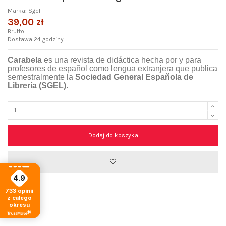
Marka:
Sgel
39,00 zł
Brutto
Dostawa 24 godziny
Carabela
es una revista de didáctica hecha por y para
profesores de español como lengua extranjera que publica
semestralmente la
Sociedad General Española de
Librería (SGEL).
Dodaj do koszyka
4.9
733
opinii
z całego
okresu