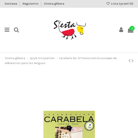
Dostawa
Regulamin
Strona główna
Lista życzeń (
0
)
0
Strona główna
Język hiszpański
Carabela No. 57 Marco común europeo de
referencias para las lenguas