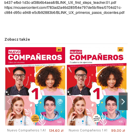
b437-efbd-1d3c-af38b6b4aea8/BLINK_UX_first_steps_teacher.01.pdf
https://mcusercontent.com/f783ad2a46d285f54e797de5b/files/0704d21c-
c984-d95c-a948-e5cfb92883b6/BLINK_UX_primeros_pasos_docentes.pdf
Zobacz także
Nuevo Compañeros 1 A1
Nuevo Compañeros 1 A1
134,60 zł
99,00 zł