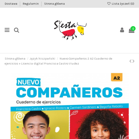
Dostawa
Regulamin
Strona główna
Lista życzeń (
0
)
0
Strona główna
Język hiszpański
Nuevo Compañeros 2 A2 Cuaderno de
ejercicios + Licencia digital Francisca Castro Viudez