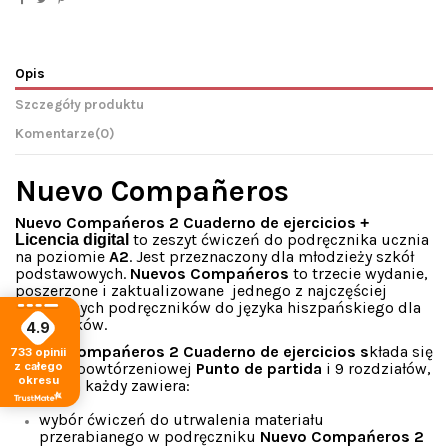
Opis
Szczegóły produktu
Komentarze
(0)
Nuevo Compañeros
Nuevo Compańeros 2 Cuaderno de ejercicios
+
to zeszyt ćwiczeń do podręcznika ucznia
Licencia digital
na poziomie
A2
. Jest przeznaczony dla młodzieży szkół
podstawowych.
Nuevos Compańeros
to trzecie wydanie,
poszerzone i zaktualizowane jednego z najczęściej
wybieranych podręczników do języka hiszpańskiego dla
nastolatków.
4.9
Nuevo Compańeros 2 Cuaderno de ejercicios s
kłada się
733
opinii
z części powtórzeniowej
Punto de partida
i 9 rozdziałów,
z całego
okresu
z których każdy zawiera:
wybór ćwiczeń do utrwalenia materiału
przerabianego w podręczniku
Nuevo Compańeros 2