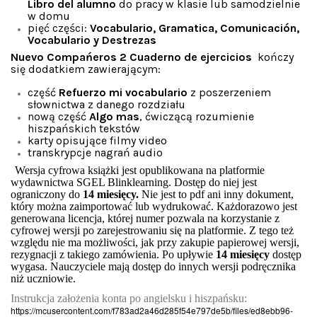
Libro del alumno
do pracy w klasie lub samodzielnie
w domu
pięć części:
Vocabulario, Gramatica, Comunicación,
Vocabulario y Destrezas
Nuevo Compańeros 2 Cuaderno de ejercicios
kończy
się dodatkiem zawierającym:
część
Refuerzo mi vocabulario
z poszerzeniem
słownictwa z danego rozdziału
nową część
Algo mas
, ćwiczącą rozumienie
hiszpańskich tekstów
karty opisujące filmy video
transkrypcje nagrań audio
Wersja cyfrowa książki jest opublikowana na platformie
wydawnictwa SGEL Blinklearning. Dostęp do niej jest
ograniczony do
14 miesięcy.
Nie jest to pdf ani inny dokument,
który można zaimportować lub wydrukować. Każdorazowo jest
generowana licencja, której
numer pozwala na korzystanie z
cyfrowej wersji po zarejestrowaniu się na platformie. Z tego też
względu nie ma możliwości, jak przy zakupie papierowej wersji,
rezygnacji z takiego zamówienia. Po upływie
14 miesięcy
dostęp
wygasa. Nauczyciele mają dostęp do innych wersji podręcznika
niż uczniowie.
Instrukcja założenia konta po angielsku i hiszpańsku:
https://mcusercontent.com/f783ad2a46d285f54e797de5b/files/ed8ebb96-