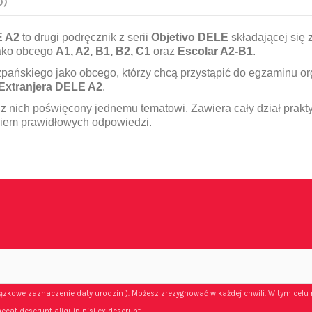
0)
E A2
to drugi podręcznik z serii
Objetivo DELE
składającej się 
ako obcego
A1, A2, B1, B2, C1
oraz
Escolar A2-B1
.
szpańskiego jako obcego, którzy chcą przystąpić do egzaminu o
Extranjera DELE A2
.
 z nich poświęcony jednemu tematowi. Zawiera cały dział pra
niem prawidłowych odpowiedzi.
iązkowe zaznaczenie daty urodzin ). Możesz zrezygnować w każdej chwili. W tym celu 
ecat deserunt aliquip nisi ex deserunt.