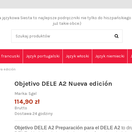
językowa Siesta to najlepsze podręczniki nie tylko do hiszpańskiego a
już takie obce:)
 francuski
Język portugalski
Język włoski
Język niemiecki
va edición
Objetivo DELE A2 Nueva edición
Marka:
Sgel
114,90 zł
Brutto
Dostawa 24 godziny
Objetivo DELE A2 Preparación para el DELE A2
to dr