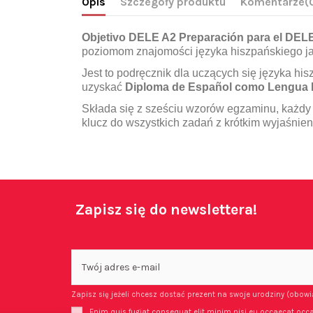
Opis
Szczegóły produktu
Komentarze
(
Objetivo DELE A2 Preparación para el DEL
poziomom znajomości języka hiszpańskiego j
Jest to podręcznik dla uczących się języka hi
uzyskać
Diploma de Español como Lengua 
Składa się z sześciu wzorów egzaminu, każdy
klucz do wszystkich zadań z krótkim wyjaśnie
Zapisz się do newslettera!
Zapisz się jeżeli chcesz dostać prezent na swoje urodziny (obow
Enim quis fugiat consequat elit minim nisi eu occaecat occa