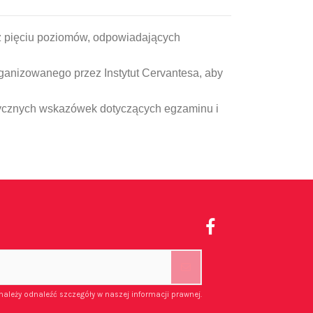
z pięciu po
ziomów, odpowiadających
rganizowanego przez Instytut Cervantesa, aby
ktycznych wskazówek dotyczących egzaminu i
należy odnaleźć szczegóły w naszej informacji prawnej.