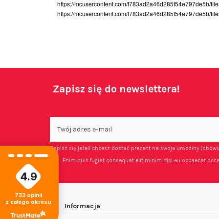
https://mcusercontent.com/f783ad2a46d285f54e797de5b/fil
https://mcusercontent.com/f783ad2a46d285f54e797de5b/f
Zapisz się do newslettera!
Zapisz się jeżeli chcesz dostać prezent na swoje urodziny (obow
Enim quis fugiat consequat elit minim nisi eu occaecat occa
4.9
733
opinii
z całego okresu
Informacje