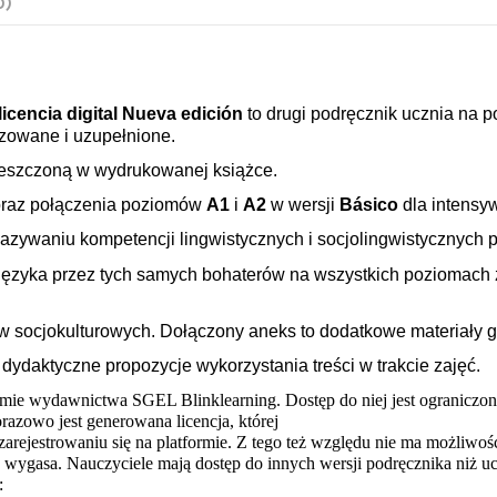
0)
licencia digital Nueva edición
to drugi
podręcznik ucznia na p
lizowane i uzupełnione.
ieszczoną w wydrukowanej książce.
oraz połączenia poziomów
A1
i
A2
w wersji
Básico
dla intensy
ekazywaniu kompetencji lingwistycznych i socjolingwistycznyc
języka przez tych samych bohaterów na wszystkich poziomach
w socjokulturowych. Dołączony aneks to dodatkowe materiały 
ydaktyczne propozycje wykorzystania treści w trakcie zajęć.
ormie wydawnictwa SGEL Blinklearning. Dostęp do niej jest ograniczon
zowo jest generowana licencja, której 
arejestrowaniu się na platformie. Z tego też względu nie ma możliwości
 wygasa. Nauczyciele mają dostęp do innych wersji podręcznika niż u
: