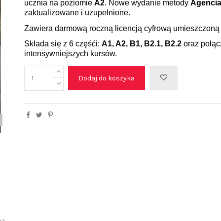
ucznia na poziomie
A2
.
Nowe wydanie metody
Agenci
zaktualizowane i uzupełnione.
Zawiera darmową roczną licencją cyfrową umieszczoną
Składa się z 6 częśći:
A1, A2, B1, B2.1, B2.2
oraz połą
intensywniejszych kursów.
Dodaj do koszyka