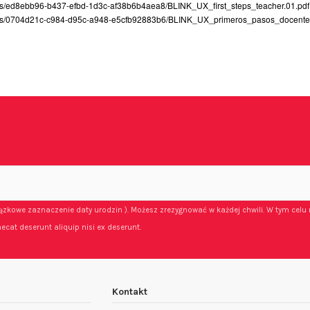
es/ed8ebb96-b437-efbd-1d3c-af38b6b4aea8/BLINK_UX_first_steps_teacher.01.pdf
iles/0704d21c-c984-d95c-a948-e5cfb92883b6/BLINK_UX_primeros_pasos_docente
iązkowe zaznaczenie daty urodzin ). Możesz zrezygnować w każdej chwili. W tym celu 
ecat deserunt aliquip nisi ex deserunt.
Kontakt