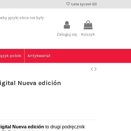
Lista życzeń (
0
)
by języki obce nie były
Zaloguj się
Koszyk
Język polski
Antykwariat
igital Nueva edición
digital Nueva edición
to drugi
podręcznik