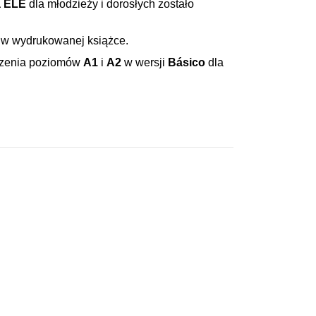
a ELE
dla młodzieży i dorosłych zostało
 w wydrukowanej książce.
czenia poziomów
A1
i
A2
w wersji
Básico
dla