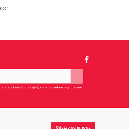
s.pdf
należy odnaleźć szczegóły w naszej informacji prawnej.
Odstąp od umowy