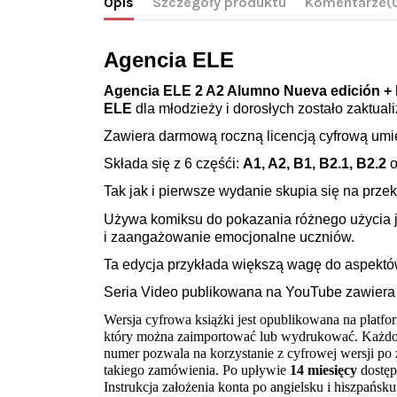
Opis
Szczegóły produktu
Komentarze
(
Agencia ELE
Agencia ELE 2 A2 Alumno Nueva edición
+ 
ELE
dla młodzieży i dorosłych zostało zaktua
Zawiera darmową roczną licencją cyfrową um
Składa się z 6 częśći:
A1, A2, B1, B2.1, B2.2
Tak jak i pierwsze wydanie skupia się na prz
Używa komiksu do pokazania różnego użycia 
i zaangażowanie emocjonalne uczniów.
Ta edycja przykłada większą wagę do aspektó
Seria Video publikowana na YouTube zawiera d
Wersja cyfrowa książki jest opublikowana na platf
który można zaimportować lub wydrukować. Każdora
numer pozwala na korzystanie z cyfrowej wersji po z
takiego zamówienia. Po upływie 
14 miesięcy 
dostęp
Instrukcja założenia konta po angielsku i hiszpańsku