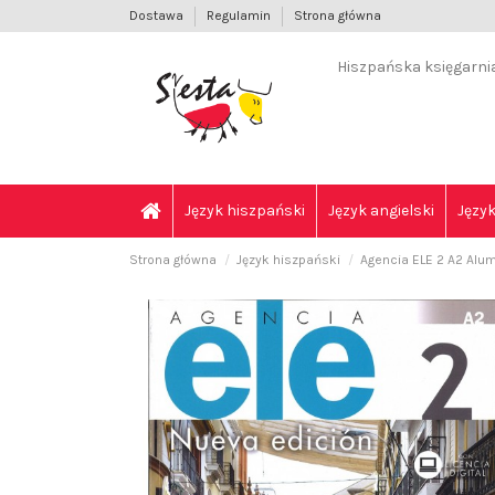
Dostawa
Regulamin
Strona główna
Hiszpańska księgarnia 
Język hiszpański
Język angielski
Język
Strona główna
Język hiszpański
Agencia ELE 2 A2 Alum