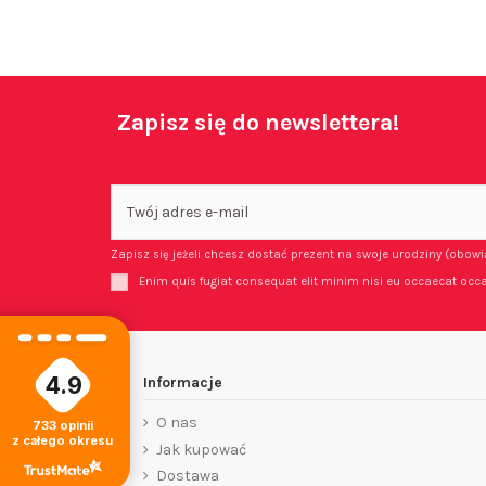
Zapisz się do newslettera!
Zapisz się jeżeli chcesz dostać prezent na swoje urodziny (obow
Enim quis fugiat consequat elit minim nisi eu occaecat occa
4.9
Informacje
O nas
733
opinii
z całego okresu
Jak kupować
Dostawa