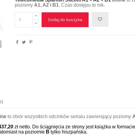
poziomy
A1, A2
i
B1
. Czas dostępu to rok.
Dodaj do koszyka
0)
ine
to zbiór wszystkich odcinków serialu zawierający poziomy
437,20
zł netto. Do ściągnięcia ze strony jest książka w formaci
natomiast na poziomie
B
tylko hiszpańska.