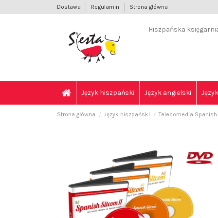
Dostawa
Regulamin
Strona główna
Hiszpańska księgarnia 
Język hiszpański
Język angielski
Język
Strona główna
Język hiszpański
Telecomedia Spanish S