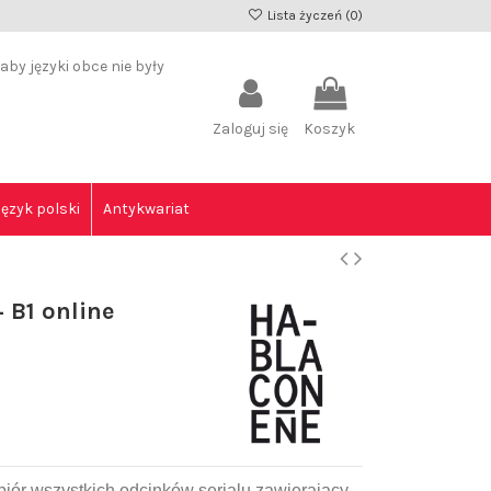
Lista życzeń (
0
)
by języki obce nie były
Zaloguj się
Koszyk
Język polski
Antykwariat
 B1 online
zbiór wszystkich odcinków serialu zawierający