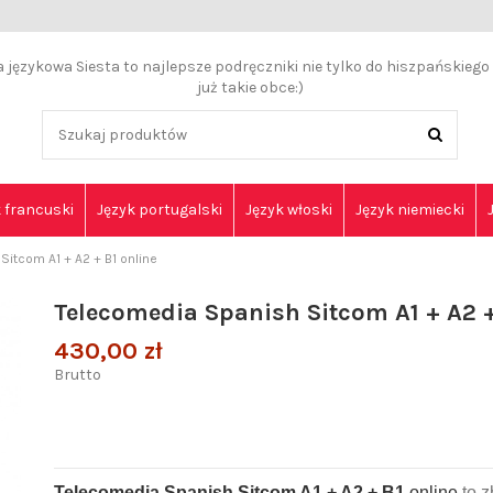
językowa Siesta to najlepsze podręczniki nie tylko do hiszpańskiego a
już takie obce:)
 francuski
Język portugalski
Język włoski
Język niemiecki
itcom A1 + A2 + B1 online
Telecomedia Spanish Sitcom A1 + A2 +
430,00 zł
Brutto
Telecomedia Spanish Sitcom A1 + A2 + B1
online
to 