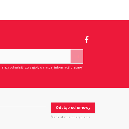
należy odnaleźć szczegóły w naszej informacji prawnej.
Odstąp od umowy
Śledź status odstąpienia