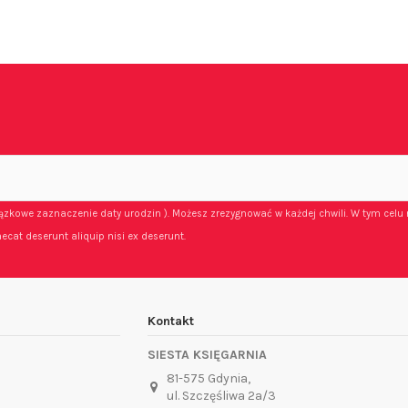
iązkowe zaznaczenie daty urodzin ). Możesz zrezygnować w każdej chwili. W tym celu 
ecat deserunt aliquip nisi ex deserunt.
Kontakt
SIESTA KSIĘGARNIA
81-575 Gdynia,
ul. Szczęśliwa 2a/3