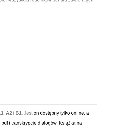
A1
,
A2
i
B1
. Jest
on dostępny tylko online, a
e pdf i transkrypcje dialogów. Książka na